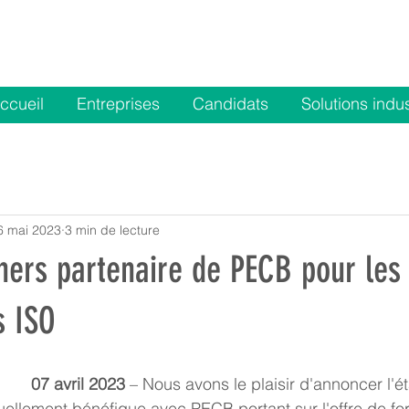
ccueil
Entreprises
Candidats
Solutions indus
6 mai 2023
3 min de lecture
ners partenaire de PECB pour les
s ISO
07 avril 2023
 – Nous avons le plaisir d'annoncer l'é
uellement bénéfique avec PECB portant sur l'offre de fo