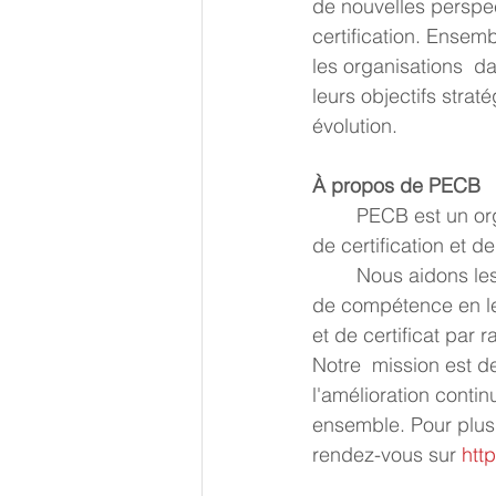
de nouvelles perspec
certification. Ensem
les organisations  da
leurs objectifs stra
évolution. 
À propos de PECB
 	PECB est un organisme de certification qui propose des programmes de  formation, 
de certification et d
 	Nous aidons les professionnels et les organisations à faire preuve  d'engagement et 
de compétence en leu
et de certificat par 
Notre  mission est de
l'amélioration contin
ensemble. Pour plus 
rendez-vous sur 
htt