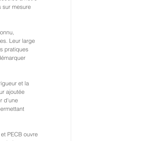
s sur mesure  
es. Leur large 
s pratiques 
 démarquer 
ur ajoutée 
r d'une 
permettant  