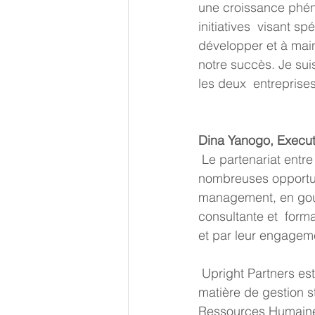
une croissance phén
initiatives  visant s
développer et à main
notre succès. Je sui
les deux  entreprise
Dina Yanogo, Executi
 Le partenariat entre Upright Partners et PECB est une alliance prometteuse qui offre de 
nombreuses opportuni
management, en gouve
consultante et  form
et par leur engageme
 Upright Partners est une société de conseil renommée, réputée pour son  expertise en 
matière de gestion s
Ressources Humaines