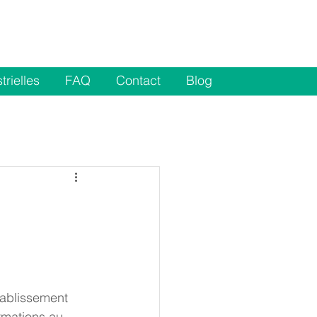
trielles
FAQ
Contact
Blog
tablissement 
rmations au 