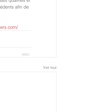
ts qualifiés et 
cédents afin de 
ners.com
/
Voir tout