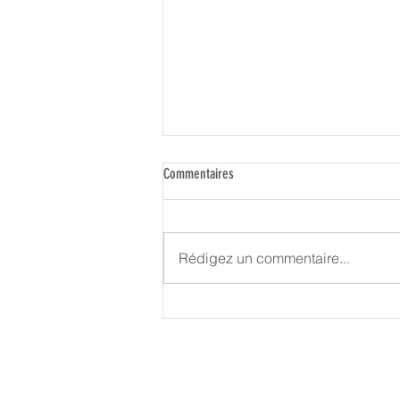
Commentaires
Rédigez un commentaire...
Upright Partners reçoit la visite d'une
délégation de l'Ambassade des USA