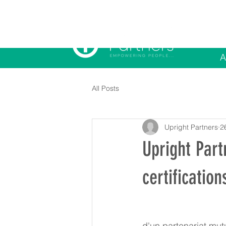
A
All Posts
Upright Partners
2
Upright Part
certification
d'un partenariat mut