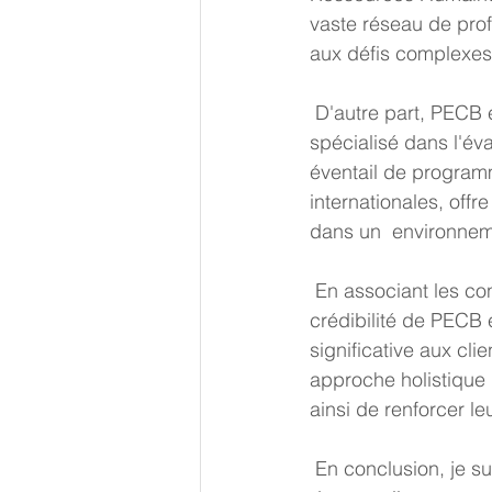
vaste réseau de prof
aux défis complexes 
 D'autre part, PECB est un organisme de certification internationalement  reconnu, 
spécialisé dans l'év
éventail de programm
internationales, offr
dans un  environnem
 En associant les connaissances et l'expérience d'Upright Partners avec  la rigueur et la 
crédibilité de PECB e
significative aux cli
approche holistique  q
ainsi de renforcer le
 En conclusion, je suis convaincue que le partenariat entre Upright  Partners et PECB ouvre 