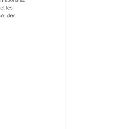
t les 
e, des  