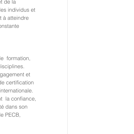
t de la 
s individus et 
 à atteindre  
onstante 
isciplines.
 certification 
nternationale. 
t  la confiance, 
été dans son 
 de PECB, 