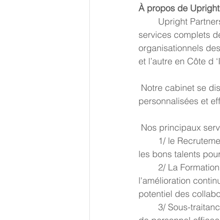
À propos de Upright
 	Upright Partners est un cabinet de prestation, spécialisé dans la  fourniture de 
services complets d
organisationnels des
et l’autre en Côte d ‘
 Notre cabinet se distingue par sa solide expertise et son engagement à offrir des solutions 
personnalisées et ef
 Nos principaux ser
 	1/ le Recrutement : Nous comprenons l'importance cruciale d'identifier  et de recruter 
les bons talents pour
 	2/ La Formation : Nous croyons fermement au développement des compétences et à 
l'amélioration conti
potentiel des collabo
 	3/ Sous-traitance de main d'oeuvre : Upright Partners offre un service de  placement 